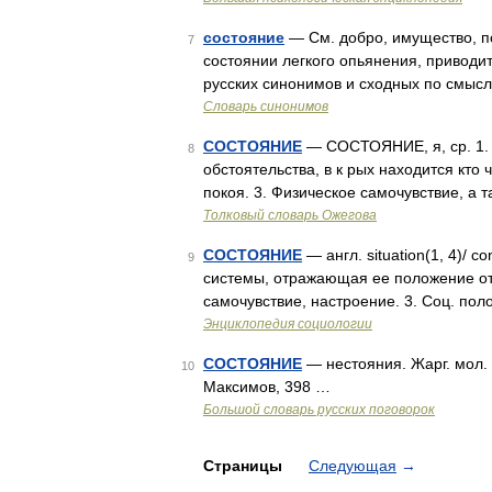
состояние
— См. добро, имущество, по
7
состоянии легкого опьянения, приводит
русских синонимов и сходных по смысл
Словарь синонимов
СОСТОЯНИЕ
— СОСТОЯНИЕ, я, ср. 1. 
8
обстоятельства, в к рых находится кто 
покоя. 3. Физическое самочувствие, а
Толковый словарь Ожегова
СОСТОЯНИЕ
— англ. situation(1, 4)/ c
9
системы, отражающая ее положение от
самочувствие, настроение. 3. Соц. пол
Энциклопедия социологии
СОСТОЯНИЕ
— нестояния. Жарг. мол. 
10
Максимов, 398 …
Большой словарь русских поговорок
Страницы
Следующая
→