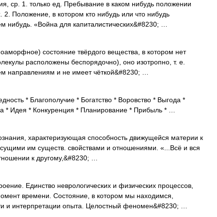
 ср. 1. только ед. Пребывание в каком нибудь положении
. 2. Положение, в котором кто нибудь или что нибудь
кем нибудь. «Война для капиталистических&#8230; …
оаморфное) состояние твёрдого вещества, в котором нет
лекулы расположены беспорядочно), оно изотропно, т. е.
сем направлениям и не имеет чёткой&#8230; …
дность * Благополучие * Богатство * Воровство * Выгода *
гра * Идея * Конкуренция * Планирование * Прибыль * …
ания, характеризующая способность движущейся материи к
ущими им существ. свойствами и отношениями. «...Всё и вся
 отношении к другому,&#8230; …
оение. Единство неврологических и физических процессов,
омент времени. Состояние, в котором мы находимся,
ти и интерпретации опыта. Целостный феномен&#8230; …