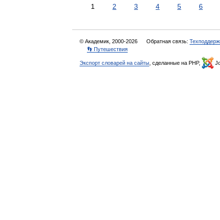
1
2
3
4
5
6
© Академик, 2000-2026
Обратная связь:
Техподдерж
👣 Путешествия
Экспорт словарей на сайты
, сделанные на PHP,
Jo