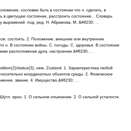
ложение, сословие быть в состоянии что л. сделать, в
ь в цветущее состояние, расстроить состояние... Словарь
у выражений. под. ред. Н. Абрамова, М.:&#8230; …
см. состоять. 2. Положение, внешние или внутренние
что н. В состоянии войны. С. погоды. С. здоровья. В состоянии
 также расположение духа, настроение.&#8230; …
ondition(2)/status(3); нем. Zustand. 1. Характеристика любой
носительно координатных объектов среды. 2. Физическое
ожение, звание. 4. Имущество,&#8230; …
Шутл. ирон. 1. О сильном опьянении. 2. О сильной усталости.