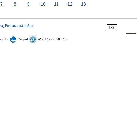
7
8
9
10
11
12
13
ка
,
Реклама на сайте
18+
omla,
Drupal,
WordPress, MODx.