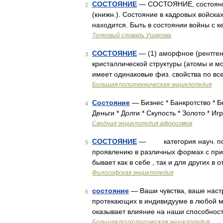
СОСТОЯНИЕ
— СОСТОЯНИЕ, состояния,
2
(книжн.). Состояние в кадровых войсках
находится. Быть в состоянии войны с 
Толковый словарь Ушакова
СОСТОЯНИЕ
— (1) аморфное (рентген
3
кристаллической структуры (атомы и мо
имеет одинаковые физ. свойства по в
Большая политехническая энциклопедия
Состояние
— Бизнес * Банкротство * Бе
4
Деньги * Долги * Скупость * Золото * И
Сводная энциклопедия афоризмов
СОСТОЯНИЕ
— категория науч. позн
5
проявлению в различных формах с прис
бывает как в себе , так и для других в
Философская энциклопедия
состояние
— Ваши чувства, ваше настр
6
протекающих в индивидууме в любой м
оказывает влияние на наши способнос
Большая психологическая энциклопедия